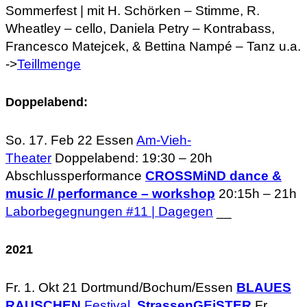
Sommerfest | mit H. Schörken – Stimme, R.
Wheatley – cello, Daniela Petry – Kontrabass,
Francesco Matejcek, & Bettina Nampé – Tanz u.a.
->
Teillmenge
Doppelabend:
So. 17. Feb 22 Essen
Am-Vieh-
Theater
Doppelabend: 19:30 – 20h
Abschlussperformance
CROSSMiND dance &
music // performance – workshop
20:15h – 21h
Laborbegegnungen #11 | Dagegen
__
2021
Fr. 1. Okt 21 Dortmund/Bochum/Essen
BLAUES
RAUSCHEN
Festival
StrassenGEiSTER
Fr.