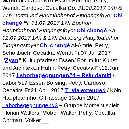
Wandel!
/ Labor 519 Essen Börsing, Petry,
Wendt, Cardoso, Cecatka
Do. 31.08.2017 14h &
17h Dortmund Hauptbahnhof Eingangsfoyer
Chi
changé
Fr. 01.09.2017 17h Bochum
Hauptbahnhof Eingangsfoyer
Chi changé
Sa.
02.09.2017 14h & 17h Duisburg Hauptbahnhof
Eingangsfoyer
Chi changé
Al-Amrie, Petry,
Scholtbach, Cecatka, Wendt Fr.07.Juli 2017
“
Zyan
”
Kulturpfadfest Essen/ Forum für Kunst
und Architektur Huhn, Petry, Cecatka Fr.12.Juni
2017
Laborbegegnungen#4 – Rein damit!
/
Labor 519 Essen Börsing, Petry, Cardoso,
Cecatka Fr.21.April 2017
Trivia extended
/ Köln
Hauptbahnhof C-Passage 13.Jan 2017
Laborbegegnungen#3
– Gruppe Moment spielt
Florian Walters “Möbel” Walter, Petry, Cecatka,
Corman, Völker __