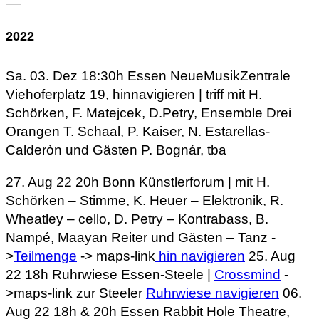
2022
Sa. 03. Dez 18:30h Essen NeueMusikZentrale
Viehoferplatz 19, hinnavigieren | triff mit H.
Schörken, F. Matejcek, D.Petry, Ensemble Drei
Orangen T. Schaal, P. Kaiser, N. Estarellas-
Calderòn und Gästen P. Bognár, tba
27. Aug 22 20h Bonn Künstlerforum | mit H.
Schörken – Stimme, K. Heuer – Elektronik, R.
Wheatley – cello, D. Petry – Kontrabass, B.
Nampé, Maayan Reiter und Gästen – Tanz -
>
Teilmenge
-> maps-link
hin navigieren
25. Aug
22 18h Ruhrwiese Essen-Steele |
Crossmind
-
>maps-link zur Steeler
Ruhrwiese navigieren
06.
Aug 22 18h & 20h Essen Rabbit Hole Theatre,