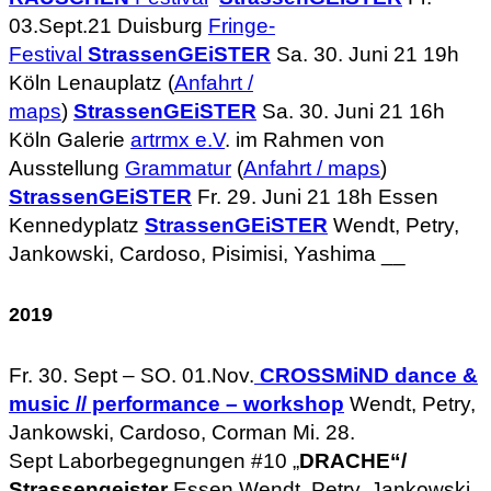
03.Sept.21 Duisburg
Fringe-
Festival
StrassenGEiSTER
Sa. 30. Juni 21 19h
Köln Lenauplatz (
Anfahrt /
maps
)
StrassenGEiSTER
Sa. 30. Juni 21 16h
Köln Galerie
artrmx e.V
. im Rahmen von
Ausstellung
Grammatur
(
Anfahrt / maps
)
StrassenGEiSTER
Fr. 29. Juni 21 18h Essen
Kennedyplatz
StrassenGEiSTER
Wendt, Petry,
Jankowski, Cardoso, Pisimisi, Yashima __
2019
Fr. 30. Sept – SO. 01.Nov.
CROSSMiND dance &
music // performance – workshop
Wendt, Petry,
Jankowski, Cardoso, Corman Mi. 28.
Sept Laborbegegnungen #10 „
DRACHE“/
Strassengeister
Essen Wendt, Petry, Jankowski,